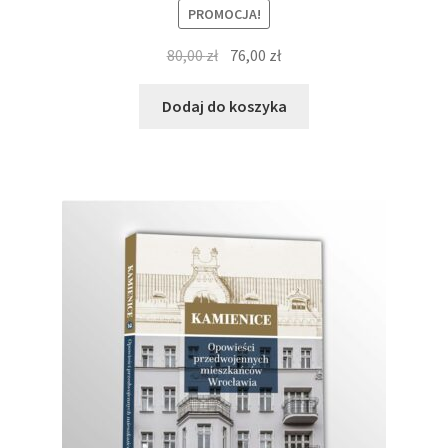
PROMOCJA!
Pierwotna
Aktualna
80,00
zł
76,00
zł
cena
cena
wynosiła:
wynosi:
Dodaj do koszyka
80,00 zł.
76,00 zł.