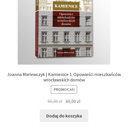
Joanna Mielewczyk | Kamienice 1. Opowieści mieszkańców
wrocławskich domów
PROMOCJA!
Pierwotna
Aktualna
65,00
zł
60,00
zł
cena
cena
wynosiła:
wynosi:
Dodaj do koszyka
65,00 zł.
60,00 zł.