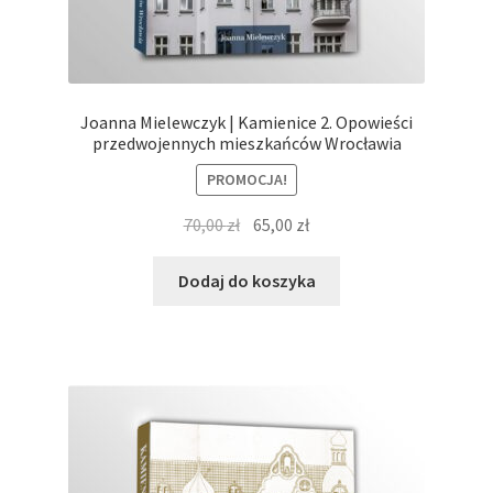
Joanna Mielewczyk | Kamienice 2. Opowieści
przedwojennych mieszkańców Wrocławia
PROMOCJA!
Pierwotna
Aktualna
70,00
zł
65,00
zł
cena
cena
wynosiła:
wynosi:
Dodaj do koszyka
70,00 zł.
65,00 zł.