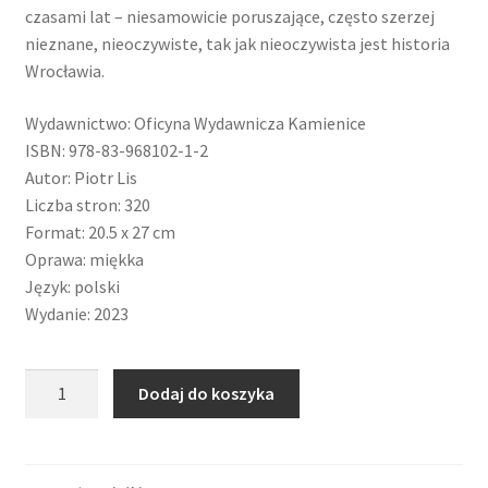
czasami lat – niesamowicie poruszające, często szerzej
nieznane, nieoczywiste, tak jak nieoczywista jest historia
Wrocławia.
Wydawnictwo: Oficyna Wydawnicza Kamienice
ISBN: 978-83-968102-1-2
Autor: Piotr Lis
Liczba stron: 320
Format: 20.5 x 27 cm
Oprawa: miękka
Język: polski
Wydanie: 2023
ilość
Dodaj do koszyka
Piotr
Lis
|