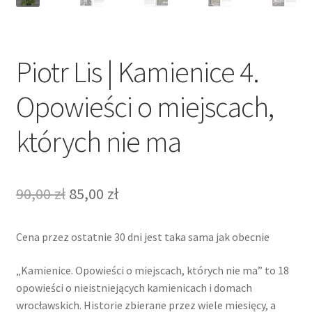
Piotr Lis | Kamienice 4.
Opowieści o miejscach,
których nie ma
Pierwotna
Aktualna
90,00
zł
85,00
zł
cena
cena
Cena przez ostatnie 30 dni jest taka sama jak obecnie
wynosiła:
wynosi:
90,00 zł.
85,00 zł.
„Kamienice. Opowieści o miejscach, których nie ma” to 18
opowieści o nieistniejących kamienicach i domach
wrocławskich. Historie zbierane przez wiele miesięcy, a