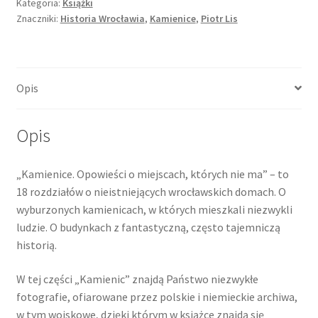
Kamienice
Kategoria:
Książki
Znaczniki:
Historia Wrocławia
,
Kamienice
,
Piotr Lis
4.
Opowieści
o
miejscach,
Opis
których
nie
ma
Opis
„Kamienice. Opowieści o miejscach, których nie ma” – to
18 rozdziałów o nieistniejących wrocławskich domach. O
wyburzonych kamienicach, w których mieszkali niezwykli
ludzie. O budynkach z fantastyczną, często tajemniczą
historią.
W tej części „Kamienic” znajdą Państwo niezwykłe
fotografie, ofiarowane przez polskie i niemieckie archiwa,
w tym wojskowe, dzięki którym w książce znajdą się