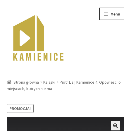
Przejdź
Przejdź
Menu
do
do
nawigacji
treści
Strona główna
Strona główna
Książki
Piotr Lis | Kamienice 4. Opowieści o
miejscach, których nie ma
PROMOCJA!