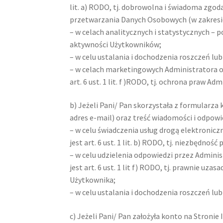
lit. a) RODO, tj. dobrowolna i świadoma zgoda
przetwarzania Danych Osobowych (w zakresie
– w celach analitycznych i statystycznych – p
aktywności Użytkowników;
– w celu ustalania i dochodzenia roszczeń lub
– w celach marketingowych Administratora 
art. 6 ust. 1 lit. f )RODO, tj. ochrona praw Ad
b) Jeżeli Pani/ Pan skorzystała z formular
adres e-mail) oraz treść wiadomości i odpow
– w celu świadczenia usług drogą elektroni
jest art. 6 ust. 1 lit. b) RODO, tj. niezbędn
– w celu udzielenia odpowiedzi przez Admi
jest art. 6 ust. 1 lit f) RODO, tj. prawnie u
Użytkownika;
– w celu ustalania i dochodzenia roszczeń lub
c) Jeżeli Pani/ Pan założyła konto na Stron