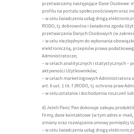
przetwarzamy następujące Dane Osobowe: imi
profilu na portalu społecznościowym oraz in
– w celu świadczenia usług drogą elektroniczn
RODO, tj. dobrowolna i świadoma zgoda Użytk
przetwarzania Danych Osobowych (w zakresi
– w celu niezbędnym do wykonania obowiązków
elektroniczną, przepisów prawa podatkowego i
Administratorze;
– w celach analitycznych i statystycznych – p
aktywności Użytkowników;
– w celach marketingowych Administratora 
art. 6 ust. 1 lit. f )RODO, tj. ochrona praw Ad
– w celu ustalania i dochodzenia roszczeń lub
d) Jeżeli Pani/ Pan dokonuje zakupu produk
firmy, dane kontaktowe (w tym adres e-mail,
zmiany oraz rozwiązania umowy pomiędzy Uż
– w celu świadczenia usług drogą elektroni