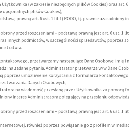
 Użytkownika (w zakresie niezbędnych plików Cookies) oraz art. 6 u
 opcjonalnych plików Cookies);
odstawą prawną art. 6 ust. 1 lit f) RODO, tj. prawnie uzasadniony 
 obrony przed roszczeniami – podstawą prawną jest art. 6 ust. 1 lit
oraz innych podmiotów, w szczególności sprzedawców, poprzez st
ministratora.
za kontaktowego, przetwarzamy następujące Dane Osobowe: imię i 
iedzi na zadane pytania. Administrator przetwarza w/w Dane Oso
czną poprzez umożliwienie korzystania z formularza kontaktoweg
ość przetwarzania Danych Osobowych;
nistratora na wiadomość przesłaną przez Użytkownika za pomocą
zasadniony interes Administratora polegający na przesłaniu odpowi
 obrony przed roszczeniami – podstawą prawną jest art. 6 ust. 1 li
ie Internetowej, również poprzez powiązanie go z profilem w medi