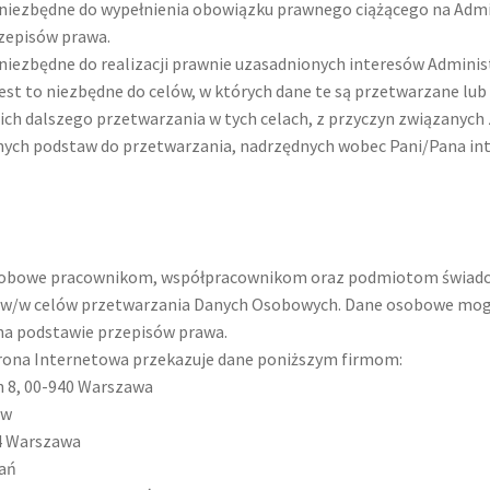
t niezbędne do wypełnienia obowiązku prawnego ciążącego na Admi
rzepisów prawa.
 niezbędne do realizacji prawnie uzasadnionych interesów Administ
 jest to niezbędne do celów, w których dane te są przetwarzane lu
ch dalszego przetwarzania w tych celach, z przyczyn związanych 
nych podstaw do przetwarzania, nadrzędnych wobec Pani/Pana int
osobowe pracownikom, współpracownikom oraz podmiotom świadcz
ia w/w celów przetwarzania Danych Osobowych. Dane osobowe mo
 podstawie przepisów prawa.
Strona Internetowa przekazuje dane poniższym firmom:
ch 8, 00-940 Warszawa
ów
274 Warszawa
nań