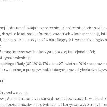
nej, które umożliwiają bezpośrednie lub pośrednie jej zidentyfiko
, danych o lokalizacji, informacji zawartych w korespondencji, i
i, jednego lub kilku czynników określających fizyczną, fizjologic
y;
Stronę Internetową lub korzystająca z jej funkcjonalności;
oficynakamienice.pl
skiego i Rady (UE) 2016/679 z dnia 27 kwietnia 2016 r. w sprawie
ie swobodnego przepływu takich danych oraz uchylenia dyrektyw
YCH
ch przetwarzania:
tową, Administrator przetwarza dane osobowe zawarte w plikach Co
ną poprzez umożliwienie odwiedzania i korzystania ze Strony Inter