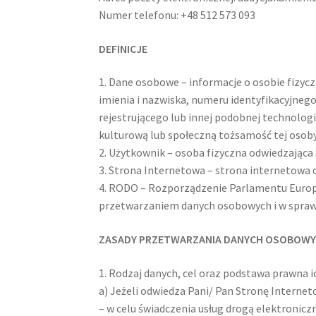
Numer telefonu: +48 512 573 093
DEFINICJE
1. Dane osobowe – informacje o osobie fizycz
imienia i nazwiska, numeru identyfikacyjnego
rejestrującego lub innej podobnej technologi
kulturową lub społeczną tożsamość tej osob
2. Użytkownik – osoba fizyczna odwiedzająca 
3. Strona Internetowa – strona internetowa 
4. RODO – Rozporządzenie Parlamentu Europej
przetwarzaniem danych osobowych i w spraw
ZASADY PRZETWARZANIA DANYCH OSOBOW
1. Rodzaj danych, cel oraz podstawa prawna i
a) Jeżeli odwiedza Pani/ Pan Stronę Interne
– w celu świadczenia usług drogą elektronicz