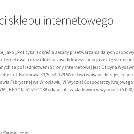
ci sklepu internetowego
dalej jako „Polityka”) określa zasady przetwarzania danych osobo
Internetowa”) oraz określa zasady korzystania przez tę stronę in
nych za pośrednictwem Strony Internetowej jest Oficyna Wydawn
(adres: ul. Balonowa 33/5, 54-129 Wrocław) wpisana do rejestru 
awia Fabrycznej we Wrocławiu, VI Wydział Gospodarczy Krajoweg
69, REGON: 525151238 o kapitale zakładowym w wysokości 5.000,00
nice@gmail.com