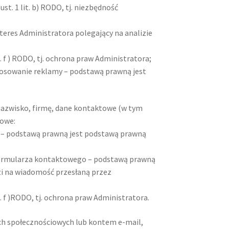
st. 1 lit. b) RODO, tj. niezbędność
interes Administratora polegający na analizie
. f ) RODO, tj. ochrona praw Administratora;
osowanie reklamy – podstawą prawną jest
nazwisko, firmę, dane kontaktowe (w tym
bowe:
o – podstawą prawną jest podstawą prawną
 formularza kontaktowego – podstawą prawną
edzi na wiadomość przesłaną przez
t. f )RODO, tj. ochrona praw Administratora.
ach społecznościowych lub kontem e-mail,