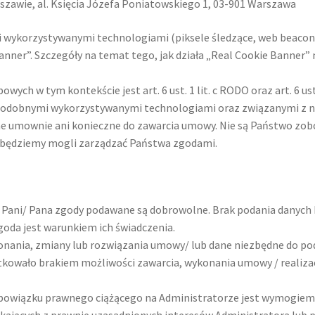
Warszawie, al. Księcia Józefa Poniatowskiego 1, 03-901 Warszawa
mi wykorzystywanymi technologiami (piksele śledzące, web beaco
anner”. Szczegóły na temat tego, jak działa „Real Cookie Banner”
ch w tym kontekście jest art. 6 ust. 1 lit. c RODO oraz art. 6 us
i podobnymi wykorzystywanymi technologiami oraz związanymi z 
 umownie ani konieczne do zawarcia umowy. Nie są Państwo zobo
 będziemy mogli zarządzać Państwa zgodami.
 Pani/ Pana zgody podawane są dobrowolne. Brak podania danych
zgoda jest warunkiem ich świadczenia.
nania, zmiany lub rozwiązania umowy/ lub dane niezbędne do podj
kowało brakiem możliwości zawarcia, wykonania umowy / realizacji
obowiązku prawnego ciążącego na Administratorze jest wymogi