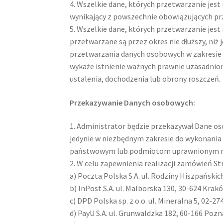
4. Wszelkie dane, których przetwarzanie jes
wynikający z powszechnie obowiązujących p
5. Wszelkie dane, których przetwarzanie jest
przetwarzane są przez okres nie dłuższy, niż
przetwarzania danych osobowych w zakresie i
wykaże istnienie ważnych prawnie uzasadnio
ustalenia, dochodzenia lub obrony roszczeń.
Przekazywanie Danych osobowych:
1. Administrator będzie przekazywał Dane 
jedynie w niezbędnym zakresie do wykonan
państwowym lub podmiotom uprawnionym na
2. W celu zapewnienia realizacji zamówień 
a) Poczta Polska S.A. ul. Rodziny Hiszpański
b) InPost S.A. ul. Malborska 130, 30-624 Krak
c) DPD Polska sp. z o.o. ul. Mineralna 5, 02-
d) PayU S.A. ul. Grunwaldzka 182, 60-166 Poz