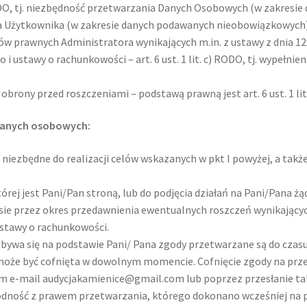
RODO, tj. niezbędność przetwarzania Danych Osobowych (w zakresie 
oda Użytkownika (w zakresie danych podawanych nieobowiązkowych)
 prawnych Administratora wynikających m.in. z ustawy z dnia 12 
 ustawy o rachunkowości – art. 6 ust. 1 lit. c) RODO, tj. wypełn
 obrony przed roszczeniami – podstawą prawną jest art. 6 ust. 1 li
danych osobowych:
to niezbędne do realizacji celów wskazanych w pkt I powyżej, a ta
rej jest Pani/Pan stroną, lub do podjęcia działań na Pani/Pana 
esie przez okres przedawnienia ewentualnych roszczeń wynikający
stawy o rachunkowości.
odbywa się na podstawie Pani/ Pana zgody przetwarzane są do czas
oże być cofnięta w dowolnym momencie. Cofnięcie zgody na prz
em e-mail audycjakamienice@gmail.com lub poprzez przesłanie tak
odność z prawem przetwarzania, którego dokonano wcześniej na p