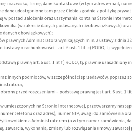
ę i nazwisko, firmę, dane kontaktowe (w tym adres e-mail, numer
ne dane udostępnione tam przez Ciebie zgodnie z polityką prywatn
ą w postaci założenia oraz utrzymania konta na Stronie internetowe
ownika (w zakresie danych podawanych nieobowiązkowych) oraz art.
e danych obowiązkowych);
 prawnych Administratora wynikających m.in. z ustawy z dnia 12 
 ustawy o rachunkowości – art. 6 ust. 1 lit. c) RODO, tj. wypełn
odstawą prawną art. 6 ust. 1 lit f) RODO, tj. prawnie uzasadniony 
oraz innych podmiotów, w szczególności sprzedawców, poprzez st
ministratora;
 obrony przed roszczeniami – podstawą prawną jest art. 6 ust. 1 lit
tów umieszczonych na Stronie Internetowej, przetwarzamy następ
 numer telefonu oraz adres), numer NIP, uwagi do zamówienia ora
ytkownikiem a Administratorem (a w tym numer zamówienia, data
czną, zawarcia, wykonania, zmiany lub rozwiązania umowy zawart